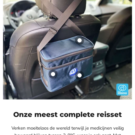
Product
€19,99
View product
Schoudertas voor
Elektrische
elektrische
Medicijnkoelbox -
koelbox
(2 - 8°C)
Lifeina
Lifeina
Onze meest complete reisset
€59,95
€259,95
View product
View product
Verken moeiteloos de wereld terwijl je medicijnen veilig