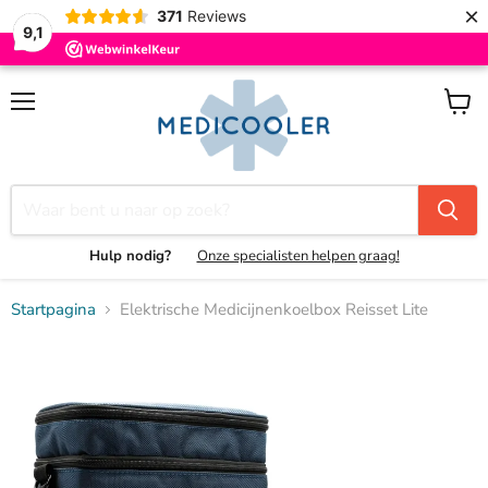
×
371
Reviews
9,1
Menu
Winke
bekijk
Hulp nodig?
Onze specialisten helpen graag!
Startpagina
Elektrische Medicijnenkoelbox Reisset Lite