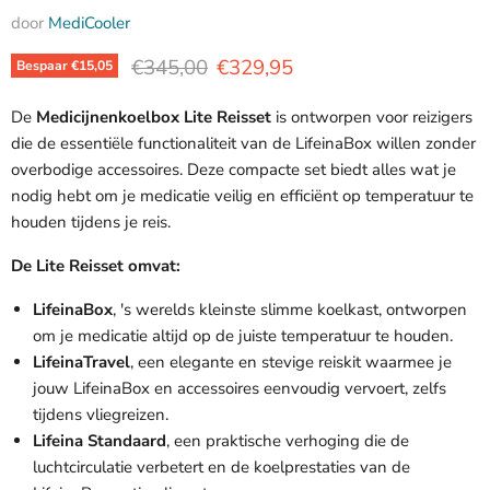
door
MediCooler
Oorspronkelijke prijs
Huidige prijs
€345,00
€329,95
Bespaar
€15,05
De
Medicijnenkoelbox Lite Reisset
is ontworpen voor reizigers
die de essentiële functionaliteit van de LifeinaBox willen zonder
overbodige accessoires. Deze compacte set biedt alles wat je
nodig hebt om je medicatie veilig en efficiënt op temperatuur te
houden tijdens je reis.
De Lite Reisset omvat:
LifeinaBox
, 's werelds kleinste slimme koelkast, ontworpen
om je medicatie altijd op de juiste temperatuur te houden.
LifeinaTravel
, een elegante en stevige reiskit waarmee je
jouw LifeinaBox en accessoires eenvoudig vervoert, zelfs
tijdens vliegreizen.
Lifeina Standaard
, een praktische verhoging die de
luchtcirculatie verbetert en de koelprestaties van de