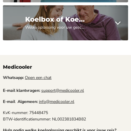
Koelbox of Koeltas
Welke oplossing voor uw geschikt is leest u hier verder!
Medicooler
Whatsapp:
Open een chat
E-mail klantvragen:
support@medicooler.nl
E-mail Algemeen:
info@medicooler.nl
KvK-nummer: 75448475
BTW-identificatienummer: NL002381834B82
Hulp nodig welke koeloplossing geschikt is voor jouw reis?