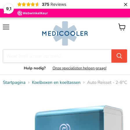
×
375
Reviews
9,1
Menu
Winke
bekijk
Hulp nodig?
Onze specialisten helpen graag!
Startpagina
Koelboxen en koeltassen
Auto Reisset - 2-8°C