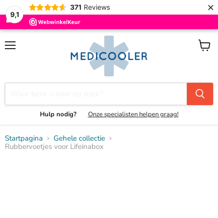
×
371
Reviews
9,1
Menu
Winke
bekijk
Hulp nodig?
Onze specialisten helpen graag!
Startpagina
Gehele collectie
Rubbervoetjes voor Lifeinabox