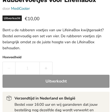
Rubbervoetjes voor Lifeinabox
door
MediCooler
Huidige prijs
€10,00
Uitverkocht
Bent u de rubberen voetjes van uw LifeinaBox kwijtgeraakt?
Bestel eenvoudig een set van vier. De rubberen voetjes zijn
belangrijk omdat ze de juiste hoogte van de LifeinaBox
behouden.
Hoeveelheid
Uitverkocht
Verzendtijd in Nederland en België
Bestel voor 16:00 uur en wij garanderen dat jouw
bestelling nog dezelfde dag wordt verwerkt en